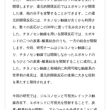
開環しますが、還元的開環反応ではエポキシドが開環
した後、他の分子を攻撃することができます。この還
元的開環反応には、チタノセン触媒が古くから利用さ
れ、数々の反応がこの30年に渡って生み出されてきま
した。チタノセン触媒を用いる開環反応では、エポキ
シドの二つの炭素–酸素結合のうち、一方の結合が開裂
します。今回、研究チームはジルコノセン触媒によ
り、チタノセン触媒では開裂しなかったエポキシドの
もうひとつの炭素–酸素結合を開裂することに成功しま
した。チタノセン触媒と相補的に利用可能な触媒系の
世界初の発見は、還元的開裂反応の進展に大きな役割
を果たすと期待されます。
今回の研究では、ジルコノセンと可視光レドックス触
媒存在下、エポキシドに可視光を照射することで、炭
素–酸素結合が開裂し、アルコールを合成することに成