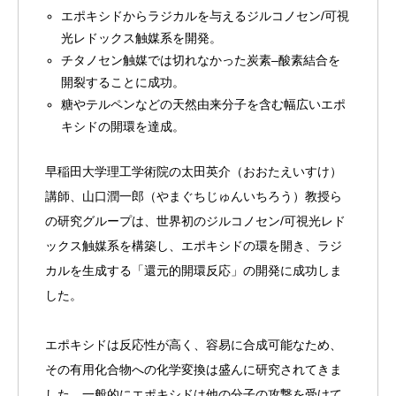
エポキシドからラジカルを与えるジルコノセン/可視
光レドックス触媒系を開発。
チタノセン触媒では切れなかった炭素–酸素結合を
開裂することに成功。
糖やテルペンなどの天然由来分子を含む幅広いエポ
キシドの開環を達成。
早稲田大学理工学術院の
太田英介（おおたえいすけ）
講師
、
山口潤一郎（やまぐちじゅんいちろう）教授
ら
の研究グループは、世界初のジルコノセン/可視光レド
ックス触媒系を構築し、エポキシドの環を開き、ラジ
カルを生成する「還元的開環反応」の開発に成功しま
した。
エポキシドは反応性が高く、容易に合成可能なため、
その有用化合物への化学変換は盛んに研究されてきま
した。一般的にエポキシドは他の分子の攻撃を受けて