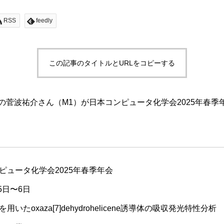
RSS
feedly
この記事のタイトルとURLをコピーする
プの菅波祐介さん（M1）が日本コンピュータ化学会2025年春
ピュータ化学会2025年春季年会
5日〜6日
いたoxaza[7]dehydrohelicene誘導体の吸収発光特性分析