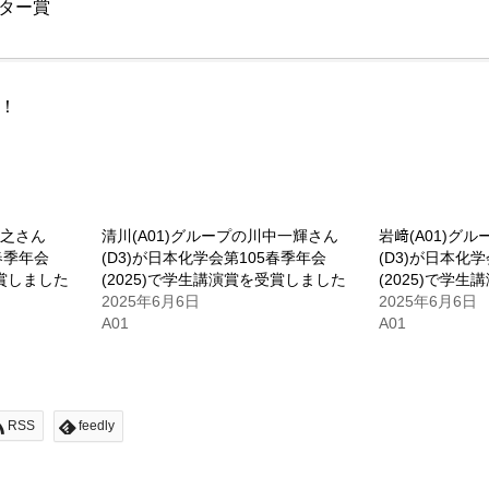
ター賞
！
恭之さん
清川(A01)グループの川中一輝さん
岩﨑(A01)グ
春季年会
(D3)が日本化学会第105春季年会
(D3)が日本化
受賞しました
(2025)で学生講演賞を受賞しました
(2025)で学
2025年6月6日
2025年6月6日
A01
A01
RSS
feedly