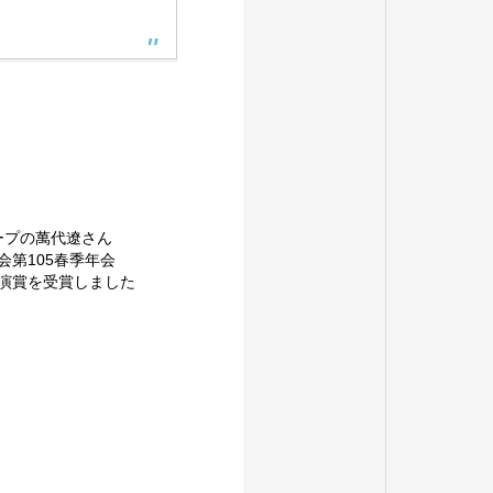
ループの萬代遼さん
学会第105春季年会
生講演賞を受賞しました