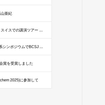
髙山亜紀
【レクチャーシップアワード2025】スペイン・ドイツ・スイスでの講演ツアー ー清川謙介
池田(A01)グループの福田侑真さん(M1)が第18回有機π電子系シンポジウムでBCSJ Award for Poster Presentationを受賞しました
学会賞を受賞しました
hem 2025)に参加して