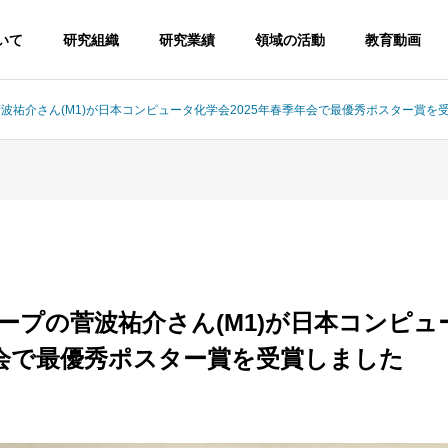
いて
研究組織
研究業績
領域の活動
教育動画
の菅波祐介さん(M1)が日本コンピュータ化学会2025年春季年会で最優秀ポスター賞を
トライトリサーチ
スポットライトリサーチ
Our Project
領域概要
グループの菅波祐介さん(M1)が日本コンピ
年会で最優秀ポスター賞を受賞しました
路自動探索が見いだし
Ni(0)/SPoxIm錯体を利用した
3成分複素環構築法
室温におけるCOの可逆的化学
反応制御の深化
合成手
吸着反応
ループ
A01班
A02班