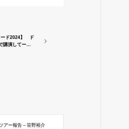
ード2024】 ド
で講演してー太
アー報告 – 笹野裕介