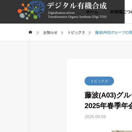
ホーム
本領域につ
お知らせ
トピックス
藤波(A03)グループ
スポットライトリサーチ
スポッ
About Us
Greeting
領域代表挨拶
領域について
研究成果
Our Team
トピックス
研究組織
藤波(A03)
2025年春季
えろ！
正立方体から六面体かご型に
反応経
ドック
分子骨格を変える
た新規
2025.09.09
総括班
キシド
計画・評価グ