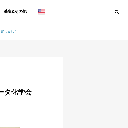
募集&その他
受賞しました
スポットライトリサーチ
スポットライト
Contact us
事務局・お問い合わせ
ュータ化学会
強酸を用いた従来法を塗り替
次世代型合金
える！アルケンのヒドロアル
化メカニズム
法の深化
AI 手法の深化
コキシ化反応の開発
ンからアルケ
A03班
素化法